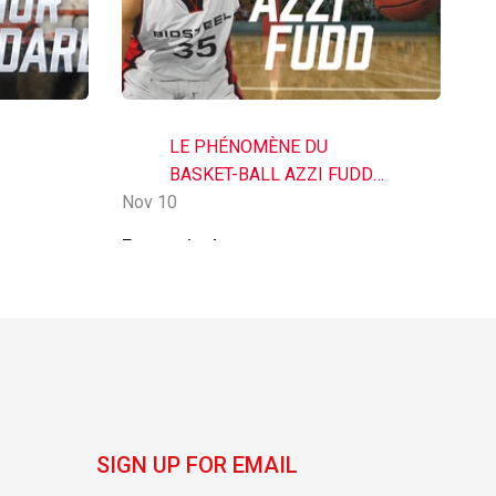
LE PHÉNOMÈNE DU
BASKET-BALL AZZI FUDD
Nov 10
REJOINT BIOSTEEL DANS
No
ON
LE CADRE D'UN ACCORD
En savoir plus
En
S DU
HISTORIQUE
SIGN UP FOR EMAIL