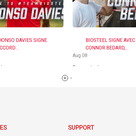
HONSO DAVIES SIGNE
BIOSTEEL SIGNE AVEC
ACCORD
CONNOR BEDARD,
DRATATION AVEC
Aug 08
AJOUTANT AINSI UNE
TEEL
NOUVELLE GÉNÉRATI
plus
En savoir plus
D'ÉTOILES MONTANTE
HOCKEY À SA LISTE
D'ATHLÈTES D'ÉLITE
ES
SUPPORT