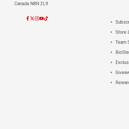
Canada N8N 2L9
Facebook
Twitter
Instagram
YouTube
TikTok
Subscr
Store 
Team 
BioSt
Exclus
Givea
Rewar