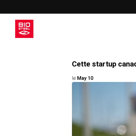
Passer
au
contenu
Cette startup canad
le
May 10