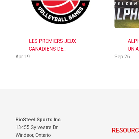
LES PREMIERS JEUX
ALP
CANADIENS DE
UN 
Apr 19
VOLLEYBALL FÉMININ
Sep 26
D'HY
BIOSTEEL AURONT LIEU
BIOS
En savoir plus
En savoir 
SUR LA SCÈNE NATIONALE
LES 3 ET 4 JUIN 2023 À
TORONTO
BioSteel Sports Inc.
13455 Sylvestre Dr
RESOURC
Windsor, Ontario