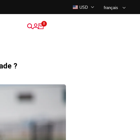
USD
français
0
ade ?